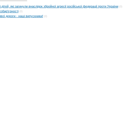
дітей, які загинули внаслідок збройної агресії російської федерації проти України
(0)
збар'єрності
(0)
вої дороги - наші випускники!
(0)