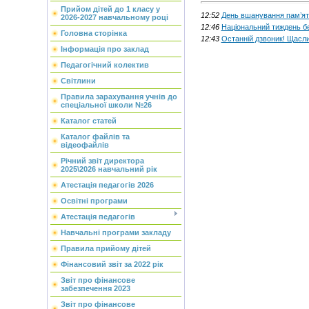
Прийом дітей до 1 класу у
12:52
День вшанування пам’яті 
2026-2027 навчальному році
12:46
Національний тиждень бе
Головна сторінка
12:43
Останній дзвоник! Щасли
Інформація про заклад
Педагогічний колектив
Світлини
Правила зарахування учнів до
спеціальної школи №26
Каталог статей
Каталог файлів та
відеофайлів
Річний звіт директора
2025\2026 навчальний рік
Атестація педагогів 2026
Освітні програми
Атестація педагогів
Навчальні програми закладу
Правила прийому дітей
Фінансовий звіт за 2022 рік
Звіт про фінансове
забезпечення 2023
Звіт про фінансове