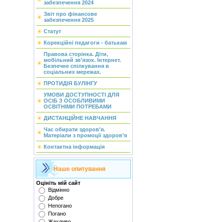
забезпечення 2024
Звіт про фінансове
забезпечення 2025
Статут
Корекційні педагоги - батькам
Правова сторінка. Діти,
мобільний зв'язок. Інтернет.
Безпечне спілкування в
соціальних мережах.
ПРОТИДІЯ БУЛІНГУ
УМОВИ ДОСТУПНОСТІ ДЛЯ
ОСІБ З ОСОБЛИВИМИ
ОСВІТНІМИ ПОТРЕБАМИ
ДИСТАНЦІЙНЕ НАВЧАННЯ
Час обирати здоров'я.
Матеріали з промоції здоров’я
Контактна інформація
Наше опитування
Оцініть мій сайт
Відмінно
Добре
Непогано
Погано
Жахливо