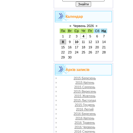
Календар
«
Червень 2026
»
Пн
Вт
Ср
Чт
Пт
Сб
Нд
1
2
3
4
5
6
7
8
9
10
11
12
13
14
15
16
17
18
19
20
21
22
23
24
25
26
27
28
29
30
Архів записів
2015 Березень
2015 Квітень
2015 Серпень
2015 Вересень
2015 Жовтень
2015 Листопад
2015 Грудень
2016 Лютий
2016 Березень
2016 Квітень
2016 Травень
2016 Червень
2016 Серпень