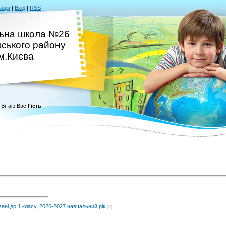
ація
|
Вхід
|
RSS
ьна школа №26
вського району
м.Києва
Вітаю Вас
Гість
ані до 1 класу, 2026-2027 навчальний рік
(0)