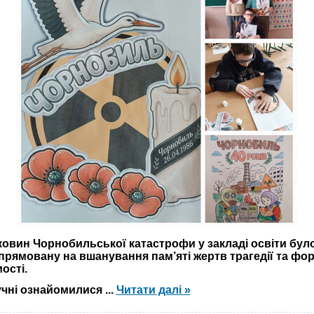
оковин Чорнобильської катастрофи у закладі освіти бу
прямовану на вшанування пам’яті жертв трагедії та фо
ості.
учні ознайомилися
...
Читати далі »