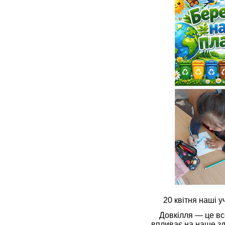
20 квітня наші учн
Довкілля — це все,
впливає на наше здо