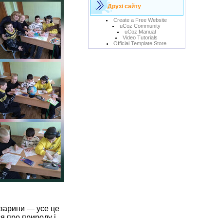
Друзі сайту
Create a Free Website
uCoz Community
uCoz Manual
Video Tutorials
Official Template Store
тварини — усе це
я про природу і