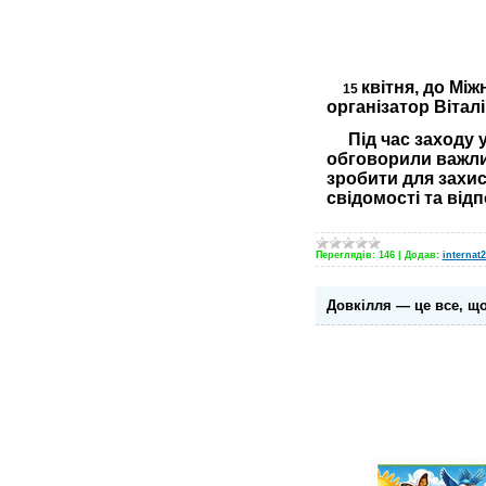
квітня, до Мі
15
організатор Вітал
Під час заходу у
обговорили важлив
зробити для захи
свідомості та від
Переглядів:
146
|
Додав:
internat2
Довкілля — це все, що