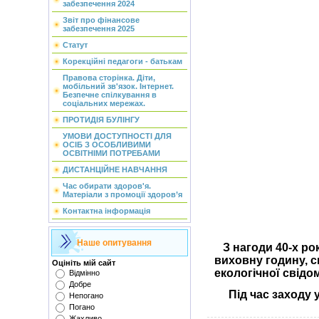
забезпечення 2024
Звіт про фінансове
забезпечення 2025
Статут
Корекційні педагоги - батькам
Правова сторінка. Діти,
мобільний зв'язок. Інтернет.
Безпечне спілкування в
соціальних мережах.
ПРОТИДІЯ БУЛІНГУ
УМОВИ ДОСТУПНОСТІ ДЛЯ
ОСІБ З ОСОБЛИВИМИ
ОСВІТНІМИ ПОТРЕБАМИ
ДИСТАНЦІЙНЕ НАВЧАННЯ
Час обирати здоров'я.
Матеріали з промоції здоров’я
Контактна інформація
Наше опитування
З нагоди 40-х р
виховну годину, с
Оцініть мій сайт
екологічної свідом
Відмінно
Добре
Під час заходу 
Непогано
Погано
Жахливо