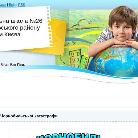
ація
|
Вхід
|
RSS
ьна школа №26
вського району
м.Києва
Вітаю Вас
Гість
н Чорнобильської катастрофи