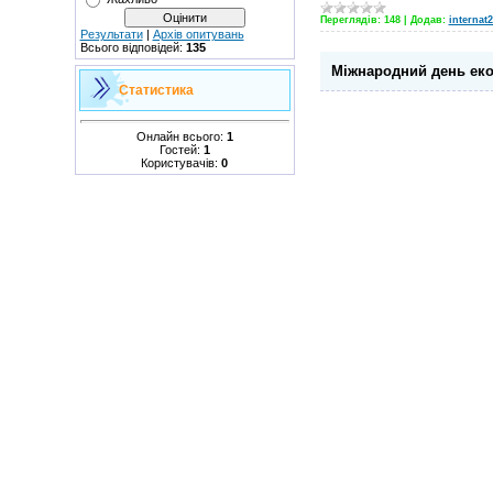
Переглядів:
148
|
Додав:
internat2
Результати
|
Архів опитувань
Всього відповідей:
135
Міжнародний день еко
Статистика
Онлайн всього:
1
Гостей:
1
Користувачів:
0