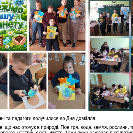
і та педагоги долучилися до Дня довкілля.
 що нас оточує в природі. Повітря, вода, земля, рослини, 
ров’я, настрій, якість життя. Тому дуже важливо піклуватис