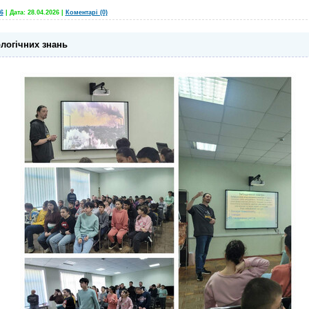
6
|
Дата:
28.04.2026
|
Коментарі (0)
логічних знань