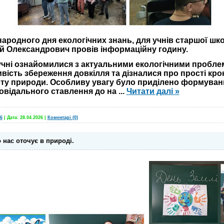
жнародного дня екологічних знань, для учнів старшої шк
ій Олександрович провів інформаційну годину.
чні ознайомилися з актуальними екологічними проблем
ість збереження довкілля та дізналися про прості крок
сту природи. Особливу увагу було приділено формуван
повідального ставлення до на
...
Читати далі »
6
|
Дата:
28.04.2026
|
Коментарі (0)
 нас оточує в природі.